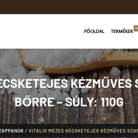
Ú
FŐOLDAL
TERMÉKEK
KECSKETEJES KÉZMŰVES
BŐRRE – SÚLY: 110G
ZAPPANOK
/ VITALIS MÉZES KECSKETEJES KÉZMŰVES SZAP