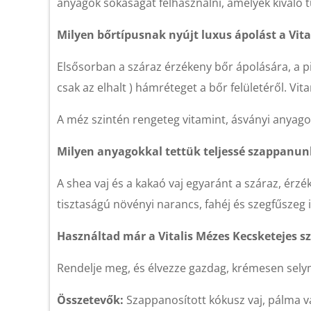
anyagok sokaságát felhasználni, amelyek kivál
Milyen bőrtípusnak nyújt luxus ápolást a Vit
Elsősorban a száraz érzékeny bőr ápolására, a pi
csak az elhalt ) hámréteget a bőr felületéről. Vit
A méz szintén rengeteg vitamint, ásványi anyagot t
Milyen anyagokkal tettük teljessé szappanun
A shea vaj és a kakaó vaj egyaránt a száraz, érz
tisztaságú növényi narancs, fahéj és szegfűszeg ill
Használtad már a Vitalis Mézes Kecsketejes s
Rendelje meg, és élvezze gazdag, krémesen selym
Összetevők:
Szappanosított kókusz vaj, pálma vaj,