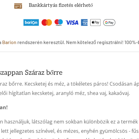
Bankkártyás fizetés elérhető

a
Barion
rendszerén keresztül. Nem kötelező regisztrálni! 100
zappan Száraz bőrre
az bőrre. Kecsketej és méz, a tökéletes páros! Csodásan á
ői hígítatlan kecsketej, aranyló méz, shea vaj, kakaóvaj.
pan!
 használjuk, látszólag nem sokban különbözik ez a termék a
ett jellegzetes színével, és mézes, enyhén gyümölcsös - fűs