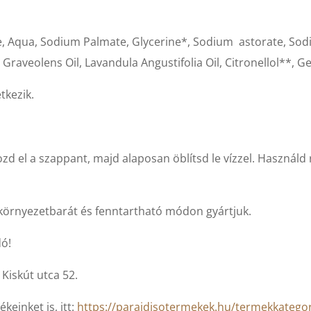
e, Aqua, Sodium Palmate, Glycerine*, Sodium astorate, Sod
 Graveolens Oil, Lavandula Angustifolia Oil, Citronellol**,
kezik.
 el a szappant, majd alaposan öblítsd le vízzel. Használd 
örnyezetbarát és fenntartható módon gyártjuk.
dó!
Kiskút utca 52.
einket is, itt:
https://parajdisotermekek.hu/termekkateg