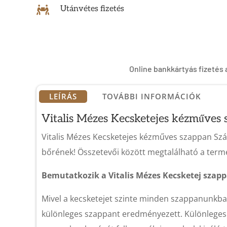
Utánvétes fizetés

Online bankkártyás fizetés 
LEÍRÁS
TOVÁBBI INFORMÁCIÓK
Vitalis
Mézes
Kecsketejes kézműves s
Vitalis Mézes Kecsketejes kézműves szappan Szár
bőrének! Összetevői között megtalálható a termel
Bemutatkozik a Vitalis Mézes Kecsketej szap
Mivel a kecsketejet szinte minden szappanunkban
különleges szappant eredményezett. Különleges l