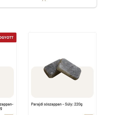
OGYOTT
szappan-
Parajdi sószappan – Súly: 220g
0g