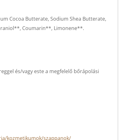
ium Cocoa Butterate, Sodium Shea Butterate,
 Geraniol**, Coumarin**, Limonene**.
reggel és/vagy este a megfelelő bőrápolási
oria/kozmetikumok/szappanok/