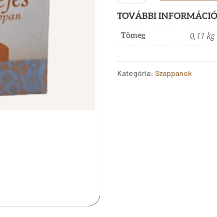
Kecsketejes
TOVÁBBI INFORMÁCI
kézműves
0,11 kg
Tömeg
szappan
Száraz
Kategória:
Szappanok
bőrre
-
Súly:
110g
mennyiség