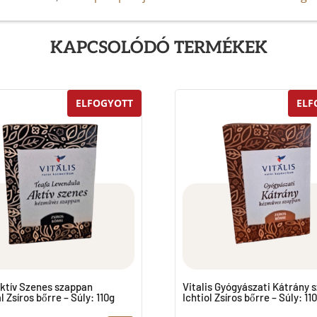
KAPCSOLÓDÓ TERMÉKEK
ELFOGYOTT
ELF
Aktív Szenes szappan
Vitalis Gyógyászati Kátrány 
al Zsíros bőrre – Súly: 110g
Ichtiol Zsíros bőrre – Súly: 11