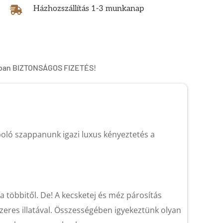
Házhozszállítás 1-3 munkanap

%-ban BIZTONSÁGOS FIZETÉS!
poló szappanunk igazi luxus kényeztetés a
 többitől. De! A kecsketej és méz párosítás
zeres illatával. Összességében igyekeztünk olyan