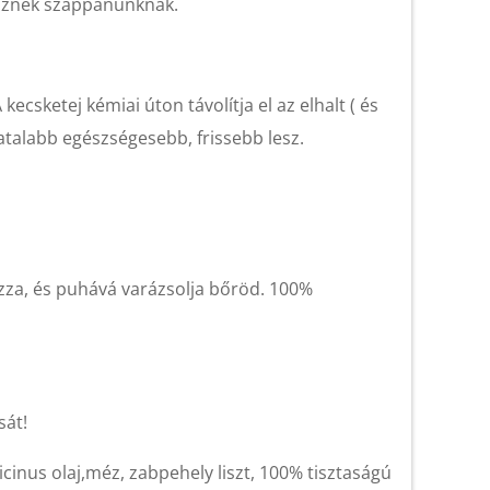
nöznek szappanunknak.
sketej kémiai úton távolítja el az elhalt ( és
fiatalabb egészségesebb, frissebb lesz.
ozza, és puhává varázsolja bőröd. 100%
sát!
ricinus olaj,méz, zabpehely liszt, 100% tisztaságú