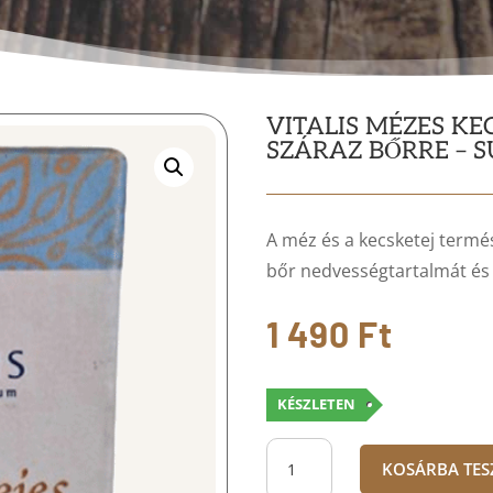
VITALIS MÉZES K
SZÁRAZ BŐRRE – S
A méz és a kecsketej termé
bőr nedvességtartalmát és 
1 490
Ft
KÉSZLETEN
Vitalis
KOSÁRBA TE
Mézes