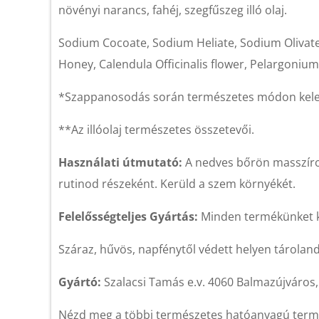
növényi narancs, fahéj, szegfűszeg illó olaj.
Sodium Cocoate, Sodium Heliate, Sodium Olivat
Honey, Calendula Officinalis flower, Pelargonium
*Szappanosodás során természetes módon kelet
**Az illóolaj természetes összetevői.
Használati útmutató:
A nedves bőrön masszírozd
rutinod részeként. Kerüld a szem környékét.
Felelősségteljes Gyártás:
Minden termékünket k
Száraz, hűvös, napfénytől védett helyen tárolan
Gyártó:
Szalacsi Tamás e.v. 4060 Balmazújváros, 
Nézd meg a többi természetes hatóanyagú termék