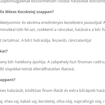
ó tulajdonságaiknak köszönhetően csodás hatásokat kölcsö
alis Mézes Kecsketej szappan?
kkelysömör és ekcéma eredményes kezelésére javasoljuk! A kec
aminokkal tölti fel azt, csökkenti a ráncokat, hatására a bőr 
artalmaz. A bőrt hidratálja, feszesíti, ránctalanítja!
kat?
ékeny bőr hatékony ápolója. A zabpehely liszt finoman radír
ó olajokkal tettük ellenállhatatlan illatúvá.
zappant?
es habzását, bódítóan finom illatát és extra bőrápoló hatá
 shea vaj, kakaó vaj, kecsketej, olíva olaj, napraforgó olaj, 