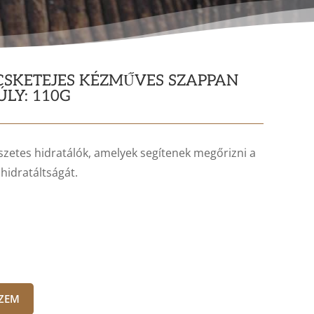
ECSKETEJES KÉZMŰVES SZAPPAN
ÚLY: 110G
szetes hidratálók, amelyek segítenek megőrizni a
hidratáltságát.
SZEM