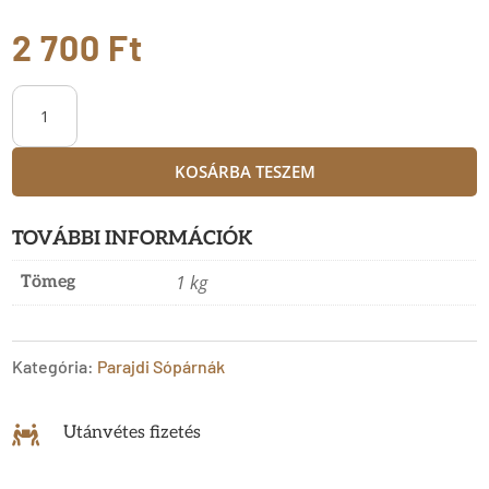
2 700
Ft
Parajdi
sópárna
KOSÁRBA TESZEM
mentás
-
TOVÁBBI INFORMÁCIÓK
Súly:
1 kg
Tömeg
1kg
mennyiség
Kategória:
Parajdi Sópárnák
Utánvétes fizetés
