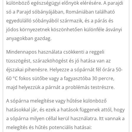
különböző egészségügyi előnyök elérésére. A parajdi
só a Parajd sóbányájában, Romániában található
egyedülálló sóbányából származik, és a párás és
jódos környezetnek köszönhetően különféle ásványi
anyagokban gazdag.
Mindennapos használata csökkenti a reggeli
tüsszögést, szárazköhögést és jó hatása van az
éjszakai pihenésre. Helyezze a sópárnát fél órára 50-
60 °C fokos sütőbe vagy a fagyasztóba 30 percre,
majd helyezzük a párnát a problémás testrészre.
A sópárna melegítése vagy hűtése különböző
hatásokkal jár, és ezek a hatások függenek attól, hogy
a sópárna milyen céllal kerül használatra. Itt vannak a
melegítés és hűtés potenciális hatásai: