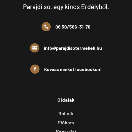
Parajdi só, egy kincs Erdélyből.
06 30/566-31-76

info@parajdisotermekek.hu

Kövess minket facebookon!

Oldalak
Rólunk
Fiókom
Kapcsolat