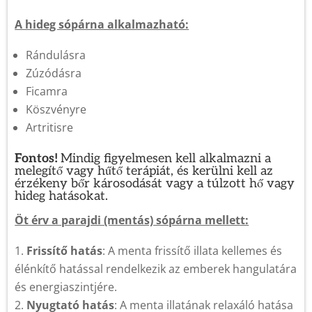
A hideg sópárna alkalmazható:
Rándulásra
Zúzódásra
Ficamra
Köszvényre
Artritisre
Fontos!
Mindig figyelmesen kell alkalmazni a
melegítő vagy hűtő terápiát, és kerülni kell az
érzékeny bőr károsodását vagy a túlzott hő vagy
hideg hatásokat.
Öt érv a parajdi (mentás) sópárna mellett:
Frissítő hatás
: A menta frissítő illata kellemes és
élénkítő hatással rendelkezik az emberek hangulatára
és energiaszintjére.
Nyugtató hatás
: A menta illatának relaxáló hatása