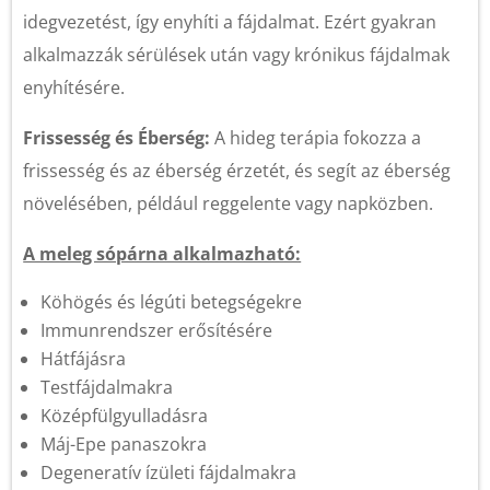
idegvezetést, így enyhíti a fájdalmat. Ezért gyakran
alkalmazzák sérülések után vagy krónikus fájdalmak
enyhítésére.
Frissesség és Éberség:
A hideg terápia fokozza a
frissesség és az éberség érzetét, és segít az éberség
növelésében, például reggelente vagy napközben.
A meleg sópárna alkalmazható:
Köhögés és légúti betegségekre
Immunrendszer erősítésére
Hátfájásra
Testfájdalmakra
Középfülgyulladásra
Máj-Epe panaszokra
Degeneratív ízületi fájdalmakra