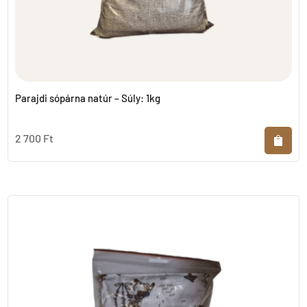
Parajdi sópárna natúr – Súly: 1kg
2 700
Ft