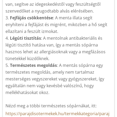
van, segítve az idegeskedéstől vagy feszültségtől
szenvedőket a nyugodtabb alvás elérésében.
Fejfájás csökkentése
: A menta illata segít
enyhíteni a fejfájást és migrént, miközben a hő segít
ellazítani a feszült izmokat.
Légúti tisztítás
: A mentolnak antibakteriális és
légúti tisztító hatása van, így a mentás sópárna
hasznos lehet az allergiásoknak vagy a megfázásos
tünetekkel küzdőknek.
Természetes megoldás
: A mentás sópárna egy
természetes megoldás, amely nem tartalmaz
mesterséges vegyszereket vagy gyógyszereket, így
egyáltalán nem vagy kevésbé valószínű, hogy
mellékhatásokat okoz.
Nézd meg a többi természetes sópárnákat, itt:
https://parajdisotermekek.hu/termekkategoria/paraj