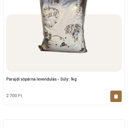
Parajdi sópárna levendulás – Súly: 1kg
2 700
Ft