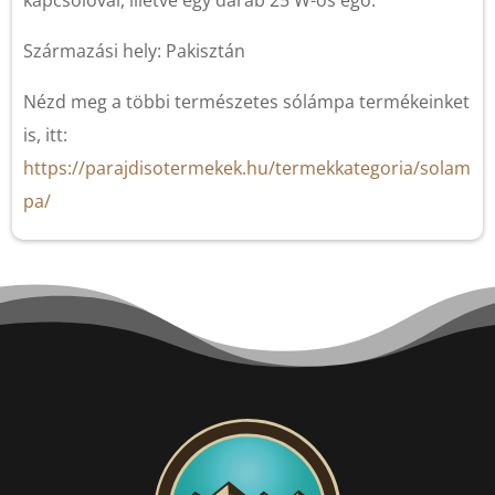
kapcsolóval, illetve egy darab 25 W-os égő.
Származási hely: Pakisztán
Nézd meg a többi természetes sólámpa termékeinket
is, itt:
https://parajdisotermekek.hu/termekkategoria/solam
pa/