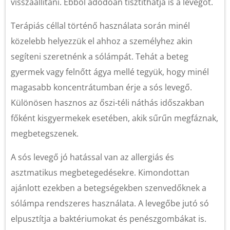
visszaállítani. Ebből adódóan tisztíthatja is a levegőt.
Terápiás céllal történő használata során minél
közelebb helyezzük el ahhoz a személyhez akin
segíteni szeretnénk a sólámpát. Tehát a beteg
gyermek vagy felnőtt ágya mellé tegyük, hogy minél
magasabb koncentrátumban érje a sós levegő.
Különösen hasznos az őszi-téli náthás időszakban
főként kisgyermekek esetében, akik sűrűn megfáznak,
megbetegszenek.
A sós levegő jó hatással van az allergiás és
asztmatikus megbetegedésekre. Kimondottan
ajánlott ezekben a betegségekben szenvedőknek a
sólámpa rendszeres használata. A levegőbe jutó só
elpusztítja a baktériumokat és penészgombákat is.