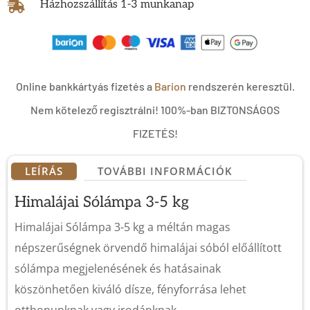
Házhozszállítás 1-3 munkanap

Online bankkártyás fizetés a
Barion
rendszerén keresztül.
Nem kötelező regisztrálni! 100%-ban BIZTONSÁGOS
FIZETÉS!
LEÍRÁS
TOVÁBBI INFORMÁCIÓK
Himalájai
Sólámpa 3-5 kg
Himalájai Sólámpa 3-5 kg a méltán magas
népszerűségnek örvendő himalájai sóból előállított
sólámpa megjelenésének és hatásainak
köszönhetően kiváló dísze, fényforrása lehet