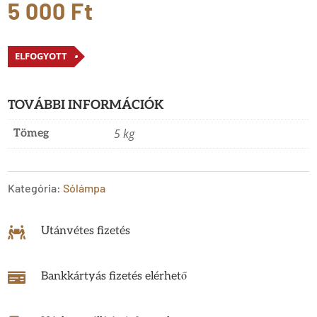
5 000
Ft
ELFOGYOTT
TOVÁBBI INFORMÁCIÓK
5 kg
Tömeg
Kategória:
Sólámpa
Utánvétes fizetés

Bankkártyás fizetés elérhető
