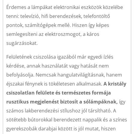
Érdemes a lámpákat elektronikai eszközök közelébe
tenni: televízió, hifi berendezések, telefontöltő
pontok, számítógépek mellé. Hiszen így képes
semlegesíteni az elektroszmogot, a káros
sugárzásokat.
Felületének csiszolása igazából már egyedi ízlés
kérdése, annak használatát vagy hatását nem
befolyásolja. Nemcsak hangulatvilágításnak, hanem
éjszakai fénynek is tökéletesen alkalmasak.
A kristály
csiszolatlan felülete és természetes formája
rusztikus megjelenést biztosít a sólámpáknak,
így
számos lakberendezési stílushoz jól társítható. A
sötétebb bútorokkal berendezett nappalik és a színes
gyerekszobák darabjai között is jól mutat, hiszen