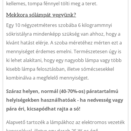
kellemes, tompa fénnyel tölti meg a teret.
Mekkora sólámpát vegyünk?
Egy 10 négyzetméteres szobába 6 kilogrammnyi
sókristályra mindenképp szükség van ahhoz, hogy a
kívánt hatást elérje. A szoba méretéhez mérten ezt a
mennyiséget érdemes emelni. Természetesen úgy is
ki lehet alakítani, hogy egy nagyobb lámpa vagy több
kisebb lámpa felosztásban, illetve sómécsesekkel
kombinálva a megfelelő mennyiséget.
Száraz helyen, normál (40-70%-os) páratartalmú
helyiségekben használhatóak - ha nedvesség vagy
pára éri, kicsapódhat rajta a só!
Alapvető tartozék a lámpákhoz az elektromos vezeték