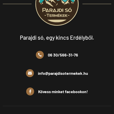
Parajdi só, egy kincs Erdélyből.
06 30/566-31-76

info@parajdisotermekek.hu

Kövess minket facebookon!
