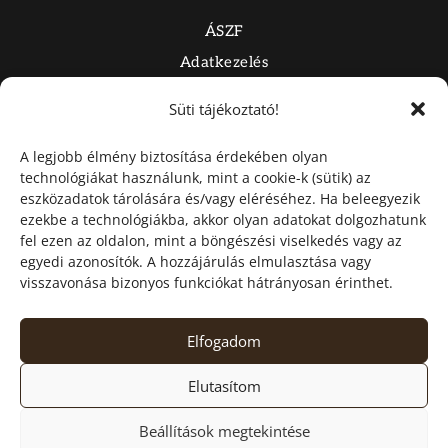
ÁSZF
Adatkezelés
Impresszum
Süti tájékoztató!
Süti tájékoztató
A legjobb élmény biztosítása érdekében olyan
technológiákat használunk, mint a cookie-k (sütik) az
Online fizetés
eszközadatok tárolására és/vagy eléréséhez. Ha beleegyezik
ezekbe a technológiákba, akkor olyan adatokat dolgozhatunk
fel ezen az oldalon, mint a böngészési viselkedés vagy az
egyedi azonosítók. A hozzájárulás elmulasztása vagy
visszavonása bizonyos funkciókat hátrányosan érinthet.
Online bankkártyás fizetés a
Barion
rendszerén keresztül.
100% BIZTONSÁGOS FIZETÉS!
Elfogadom
Elutasítom
COPYRIGHT © 2015-2025 PARAJDI SÓ TERMÉKEK | MINDEN
Beállítások megtekintése
JOG FENNTARTVA.
0