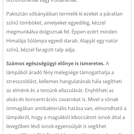
otthonunknak vagy irodánknak.
Pakisztán sóbányáiban termelik ki ezeket a páratlan
színű tömböket, amelyeket egyedileg, kézzel
megmunkálva dolgoznak fel. Éppen ezért minden
Himalája Sólámpa egyedi darab. Alapját egy natúr
színű, kézzel faragott talp adja.
Számos egészségügyi előnye is ismeretes.
A
lámpából áradó fény melegsége támogathatja a
stresszoldást, kellemes hangulatának hála segítheti
az elménk és a testünk ellazulását. Enyhítheti az
alvás-és koncentrációs zavarokat is. Mivel a sónak
önmagában antibakteriális hatása van, elmondható a
lámpákról, hogy a magukból kibocsátott ionok által a
levegőben lévő ionok egyensúlyát is segíthet