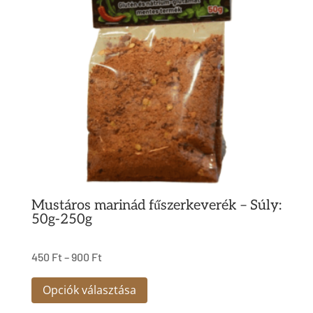
A
változatok
a
termékoldalon
választhatók
ki
Mustáros marinád fűszerkeverék – Súly:
50g-250g
450
Ft
–
900
Ft
Ennek
Opciók választása
a