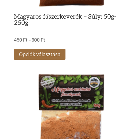
Magyaros fűszerkeverék – Súly: 50g-
250g
450
Ft
–
900
Ft
Ennek
Opciók választása
a
terméknek
több
variációja
van.
A
változatok
a