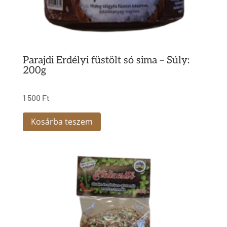
Parajdi Erdélyi füstölt só sima – Súly:
200g
1 500
Ft
Kosárba teszem