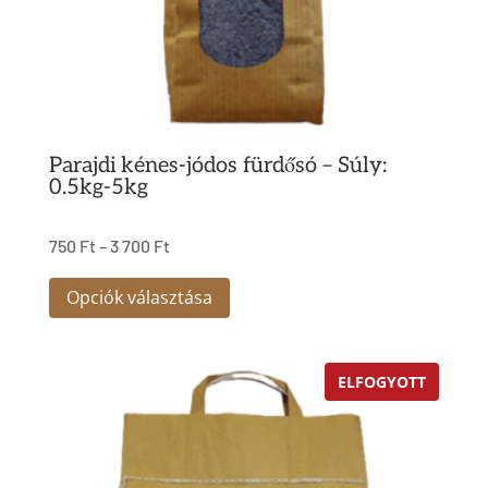
választhatók
ki
Parajdi kénes-jódos fürdősó – Súly:
0.5kg-5kg
750
Ft
–
3 700
Ft
Ennek
Opciók választása
a
terméknek
ELFOGYOTT
több
variációja
van.