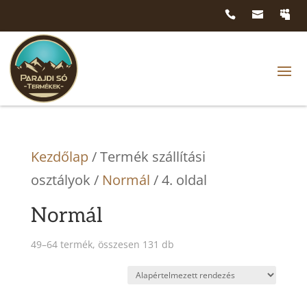
Kezdőlap
/ Termék szállítási
osztályok /
Normál
/ 4. oldal
Normál
49–64 termék, összesen 131 db