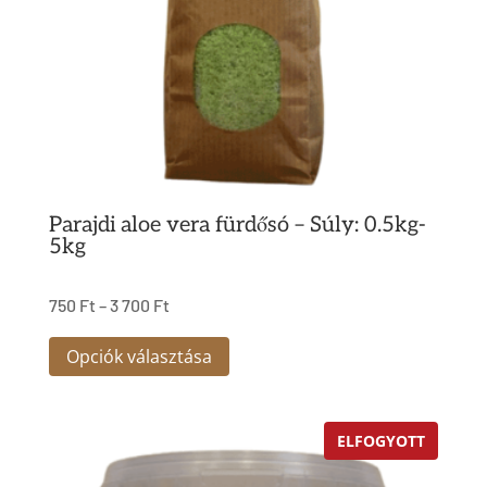
Parajdi aloe vera fürdősó – Súly: 0.5kg-
5kg
750
Ft
–
3 700
Ft
Ennek
Opciók választása
a
terméknek
ELFOGYOTT
több
variációja