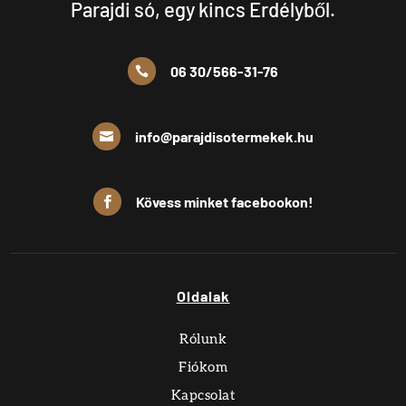
Parajdi só, egy kincs Erdélyből.
06 30/566-31-76

info@parajdisotermekek.hu

Kövess minket facebookon!

Oldalak
Rólunk
Fiókom
Kapcsolat