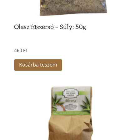
Olasz fűszersó – Súly: 50g
450
Ft
Kosárba teszem