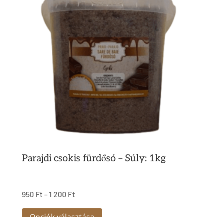
van.
A
változatok
a
termékoldalon
választhatók
ki
Parajdi csokis fürdősó – Súly: 1kg
950
Ft
–
1 200
Ft
Ennek
Opciók választása