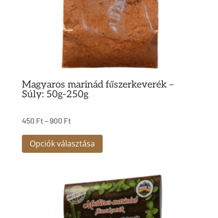
termékoldalon
választhatók
ki
Magyaros marinád fűszerkeverék –
Súly: 50g-250g
450
Ft
–
900
Ft
Ennek
Opciók választása
a
terméknek
több
variációja
van.