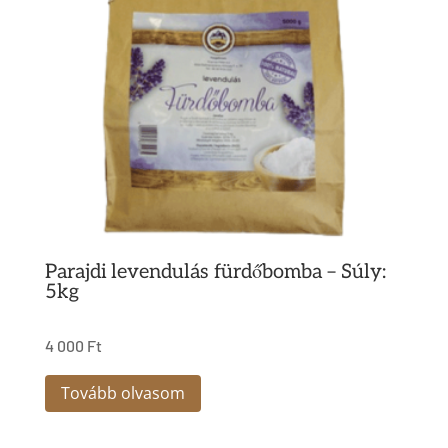
A
változatok
a
termékoldalon
választhatók
ki
Parajdi levendulás fürdőbomba – Súly:
5kg
4 000
Ft
Tovább olvasom