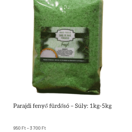
Parajdi fenyő fürdősó – Súly: 1kg-5kg
950
Ft
–
3 700
Ft