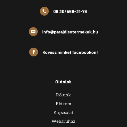
06 30/566-31-76

info@parajdisotermekek.hu

Kövess minket facebookon!

Oldalak
Rólunk
Fiókom
Kapcsolat
Webáruház