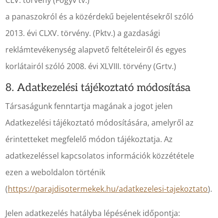
CLV. törvény (Fogyv tv.)
a panaszokról és a közérdekű bejelentésekről szóló
2013. évi CLXV. törvény. (Pktv.) a gazdasági
reklámtevékenység alapvető feltételeiről és egyes
korlátairól szóló 2008. évi XLVIII. törvény (Grtv.)
8. Adatkezelési tájékoztató módosítása
Társaságunk fenntartja magának a jogot jelen
Adatkezelési tájékoztató módosítására, amelyről az
érintetteket megfelelő módon tájékoztatja. Az
adatkezeléssel kapcsolatos információk közzététele
ezen a weboldalon történik
(
https://parajdisotermekek.hu/adatkezelesi-tajekoztato
).
Jelen adatkezelés hatályba lépésének időpontja: