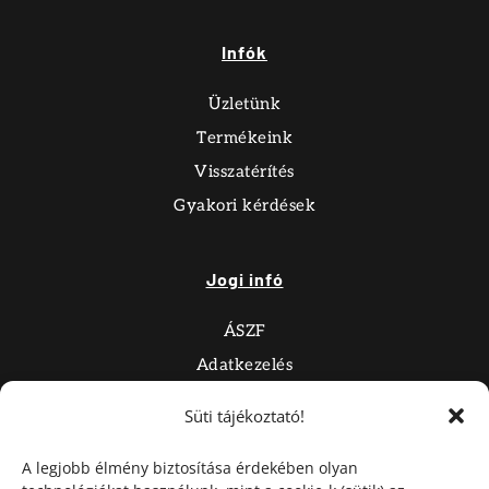
Infók
Üzletünk
Termékeink
Visszatérítés
Gyakori kérdések
Jogi infó
ÁSZF
Adatkezelés
Impresszum
Süti tájékoztató!
Süti tájékoztató
A legjobb élmény biztosítása érdekében olyan