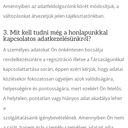
Amennyiben az adatfeldolgozóink körét módosítjuk, a
változásokat átvezetjük jelen tájékoztatónkban.
3. Mit kell tudni még a honlapunkkal
kapcsolatos adatkezelésünkről?
A személyes adatokat Ön önkéntesen bocsátja
rendelkezésünkre a regisztráció illetve a Társaságunkkal
kapcsolattartása során, éppen ezért kérjük, hogy adatai
közlésekor fokozatosan ügyeljen azok valódiságára,
helyességére és pontosságára, mert ezekért Ön felelős.
A helytelen, pontatlan vagy hiányos adat akadálya lehet
a
szolgáltatásaink igénybevételének. Amennyiben Ön nem
a saját, hanem más személy személyes adatait adja