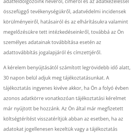
adatfeldolgozóink nevéről, címéről és az adatkezeléssel
összefüggő tevékenységükről, adatvédelmi incidensek
körülményeiről, hatásairól és az elhárításukra valamint
megelőzésükre tett intézkedéseinkről, továbbá az Ön
személyes adatainak továbbítása esetén az
adattovábbítás jogalapjáról és címzettjéről.
A kérelem benyújtásától számított legrövidebb idő alatt,
30 napon belül adjuk meg tájékoztatásunkat. A
tájékoztatás ingyenes kivéve akkor, ha Ön a folyó évben
azonos adatkörre vonatkozóan tájékoztatási kérelmet
már nyújtott be hozzánk. Az Ön által már megfizetett
költségtérítést visszatérítjük abban az esetben, ha az
adatokat jogellenesen kezeltük vagy a tájékoztatás