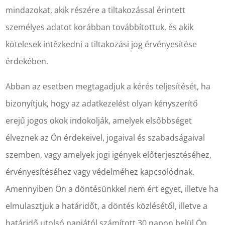
mindazokat, akik részére a tiltakozással érintett
személyes adatot korábban továbbítottuk, és akik
kötelesek intézkedni a tiltakozási jog érvényesítése
érdekében.
Abban az esetben megtagadjuk a kérés teljesítését, ha
bizonyítjuk, hogy az adatkezelést olyan kényszerítő
erejű jogos okok indokolják, amelyek elsőbbséget
élveznek az Ön érdekeivel, jogaival és szabadságaival
szemben, vagy amelyek jogi igények előterjesztéséhez,
érvényesítéséhez vagy védelméhez kapcsolódnak.
Amennyiben Ön a döntésünkkel nem ért egyet, illetve ha
elmulasztjuk a határidőt, a döntés közlésétől, illetve a
határidő utolsó napjától számított 30 napon belül Ön