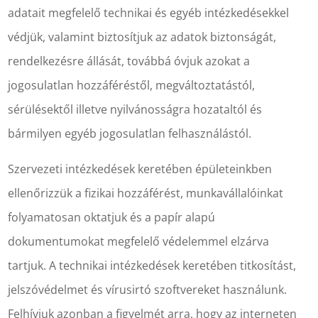
adatait megfelelő technikai és egyéb intézkedésekkel
védjük, valamint biztosítjuk az adatok biztonságát,
rendelkezésre állását, továbbá óvjuk azokat a
jogosulatlan hozzáféréstől, megváltoztatástól,
sérülésektől illetve nyilvánosságra hozataltól és
bármilyen egyéb jogosulatlan felhasználástól.
Szervezeti intézkedések keretében épületeinkben
ellenőrizzük a fizikai hozzáférést, munkavállalóinkat
folyamatosan oktatjuk és a papír alapú
dokumentumokat megfelelő védelemmel elzárva
tartjuk. A technikai intézkedések keretében titkosítást,
jelszóvédelmet és vírusirtó szoftvereket használunk.
Felhívjuk azonban a figyelmét arra, hogy az interneten