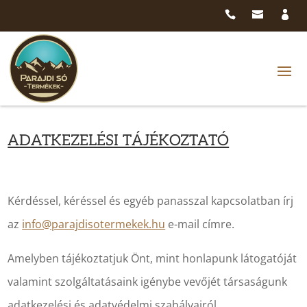
ADATKEZELÉSI TÁJÉKOZTATÓ
Kérdéssel, kéréssel és egyéb panasszal kapcsolatban írj
az
info@parajdisotermekek.hu
e-mail címre.
Amelyben tájékoztatjuk Önt, mint honlapunk látogatóját
valamint szolgáltatásaink igénybe vevőjét társaságunk
adatkezelési és adatvédelmi szabályairól.