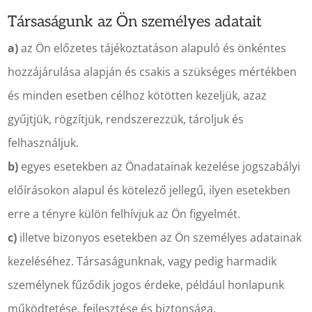
Társaságunk az Ön személyes adatait
a)
az Ön előzetes tájékoztatáson alapuló és önkéntes
hozzájárulása alapján és csakis a szükséges mértékben
és minden esetben célhoz kötötten kezeljük, azaz
gyűjtjük, rögzítjük, rendszerezzük, tároljuk és
felhasználjuk.
b)
egyes esetekben az Önadatainak kezelése jogszabályi
előírásokon alapul és kötelező jellegű, ilyen esetekben
erre a tényre külön felhívjuk az Ön figyelmét.
c)
illetve bizonyos esetekben az Ön személyes adatainak
kezeléséhez. Társaságunknak, vagy pedig harmadik
személynek fűződik jogos érdeke, például honlapunk
működtetése, fejlesztése és biztonsága.